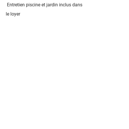
Entretien piscine et jardin inclus dans
le loyer
Prix : 75 000 Rs / mois
Disponible à partir d’août
Pour plus d’informations ou organiser
une visite :
Chris – French Immo Consulting
+230 5848 8417
Chambres
Etages
5
2