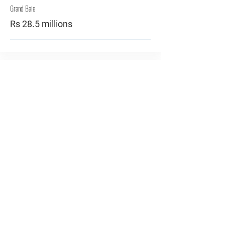
Grand Baie
Rs 28.5 millions
ACHETER
Pereybere Mare Ronde
Rs 24.5 millions